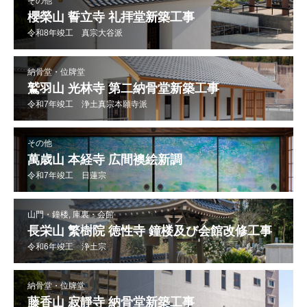
その他
櫻榮山 誓立寺 礼拝堂新築工事
令和8年竣工 真宗大谷派
納骨堂・位牌堂
鷲羽山 光林寺 第二納骨堂新築工事
令和7年竣工 浄土真宗本願寺派
その他
萬歳山 本経寺 広間襖絵新調
令和7年竣工 日蓮宗
山門・鐘楼, 庫裏・会館
長栄山 繁樹院 徳性寺 鐘楼及び会館改修工事
令和6年竣工 浄土宗
納骨堂・位牌堂
藤香山 寂靜寺 納骨堂新築工事