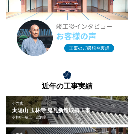
近年の工事実績
その他
太陽山 玉林寺 鬼瓦新造取替工事
令和8年竣工 曹洞宗