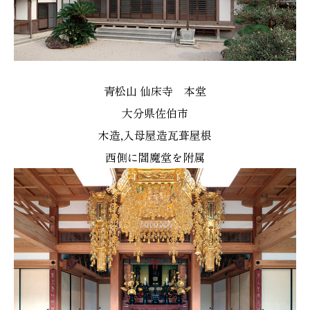
青松山 仙床寺 本堂
大分県佐伯市
木造,入母屋造瓦葺屋根
西側に閻魔堂を附属