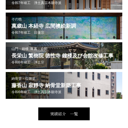
令和7年竣工 浄土真宗本願寺派
その他
萬歳山 本経寺 広間襖絵新調
令和7年竣工 日蓮宗
山門・鐘楼, 庫裏・会館
長栄山 繁樹院 徳性寺 鐘楼及び会館改修工事
令和6年竣工 浄土宗
納骨堂・位牌堂
藤香山 寂靜寺 納骨堂新築工事
令和6年竣工 浄土真宗本願寺派
実績紹介 一覧