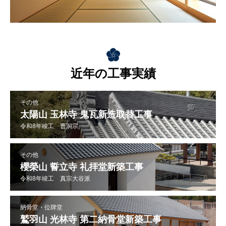
近年の工事実績
その他
太陽山 玉林寺 鬼瓦新造取替工事
令和8年竣工 曹洞宗
その他
櫻榮山 誓立寺 礼拝堂新築工事
令和8年竣工 真宗大谷派
納骨堂・位牌堂
鷲羽山 光林寺 第二納骨堂新築工事