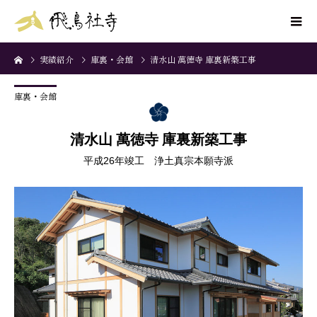
実績紹介
庫裏・会館
清水山 萬徳寺 庫裏新築工事
庫裏・会館
清水山 萬徳寺 庫裏新築工事
平成26年竣工 浄土真宗本願寺派