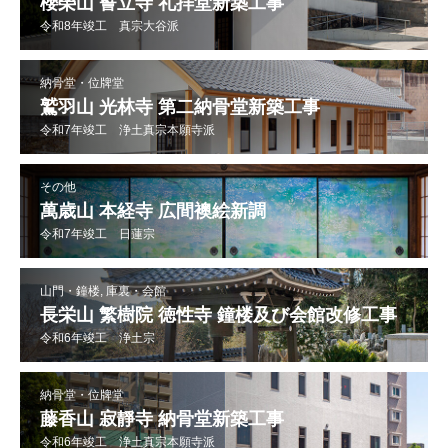
櫻榮山 誓立寺 礼拝堂新築工事
令和8年竣工 真宗大谷派
納骨堂・位牌堂
鷲羽山 光林寺 第二納骨堂新築工事
令和7年竣工 浄土真宗本願寺派
その他
萬歳山 本経寺 広間襖絵新調
令和7年竣工 日蓮宗
山門・鐘楼, 庫裏・会館
長栄山 繁樹院 徳性寺 鐘楼及び会館改修工事
令和6年竣工 浄土宗
納骨堂・位牌堂
藤香山 寂靜寺 納骨堂新築工事
令和6年竣工 浄土真宗本願寺派