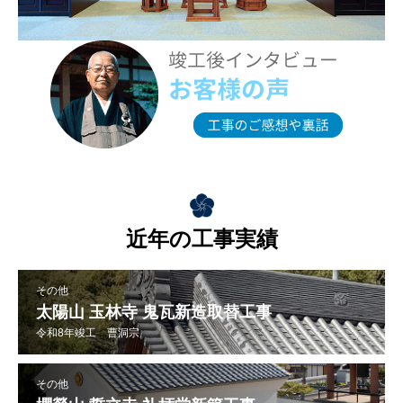
近年の工事実績
その他
太陽山 玉林寺 鬼瓦新造取替工事
令和8年竣工 曹洞宗
その他