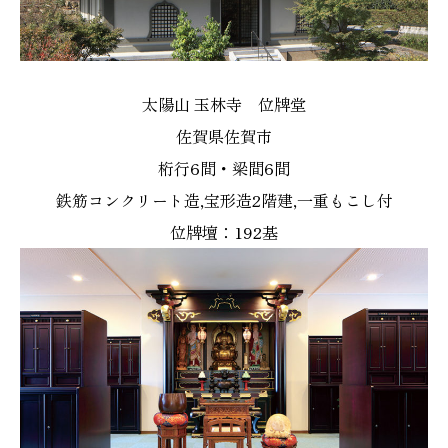
太陽山 玉林寺 位牌堂
佐賀県佐賀市
桁行6間・梁間6間
鉄筋コンクリート造,宝形造2階建,一重もこし付
位牌壇：192基